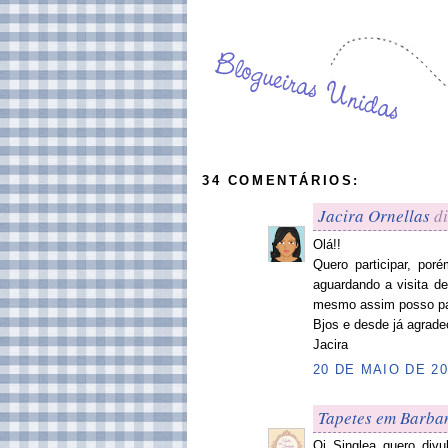
34 COMENTÁRIOS:
Jacira Ornellas
di
Olá!!
Quero participar, por
aguardando a visita d
mesmo assim posso par
Bjos e desde já agrade
Jacira
20 DE MAIO DE 20
Tapetes em Barba
Oi Singlea quero div