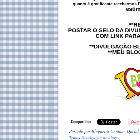
quanto é gratificante recebermos
esti
**R
POSTAR O SELO DA DIV
COM LINK PAR
**DIVULGAÇÃO B
**MEU BLO
Postado por
Blogueira Unidas - Oficial
Temas
Divulgação de blogs.