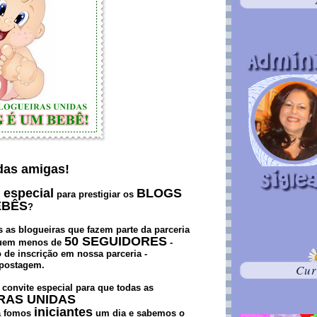
das amigas!
 especial
BLOGS
para prestigiar os
EBÊS
?
s as blogueiras que fazem parte da parceria
50 SEGUIDORES
uem menos de
-
 de inscrição em nossa parceria -
 postagem.
Cur
m convite especial para que todas as
RAS UNIDAS
iniciantes
já fomos
um dia e sabemos o