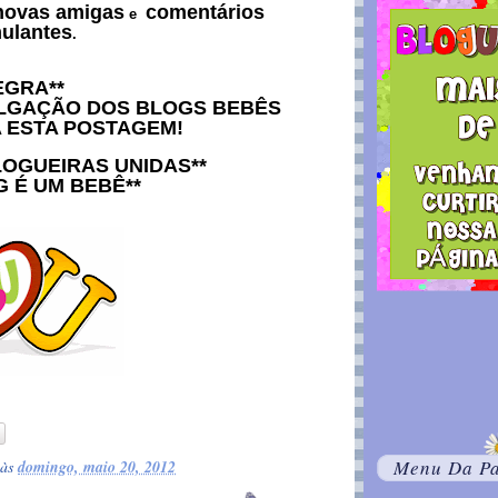
novas amigas
comentários
e
mulantes
.
EGRA**
ULGAÇÃO DOS BLOGS BEBÊS
A ESTA POSTAGEM!
LOGUEIRAS UNIDAS**
G É UM BEBÊ**
Menu Da Pa
às
domingo, maio 20, 2012