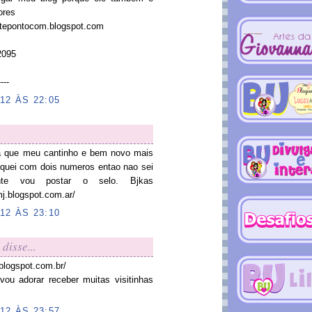
ores
ntepontocom.blogspot.com
2095
---
12 ÀS 22:05
ja que meu cantinho e bem novo mais
iquei com dois numeros entao nao sei
mente vou postar o selo. Bjkas
-mj.blogspot.com.ar/
12 ÀS 23:10
disse...
blogspot.com.br/
ou adorar receber muitas visitinhas
12 ÀS 23:57