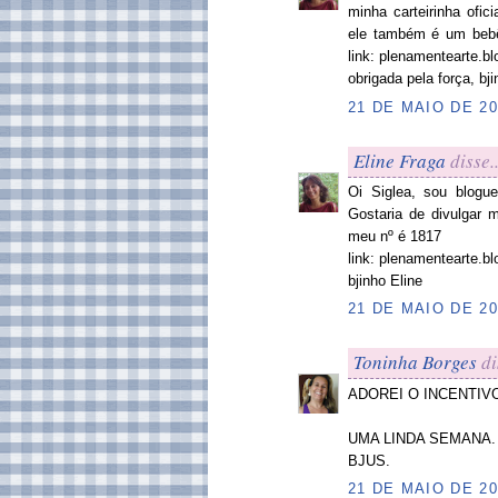
minha carteirinha ofic
ele também é um bebê
link: plenamentearte.b
obrigada pela força, bji
21 DE MAIO DE 20
Eline Fraga
disse..
Oi Siglea, sou bloguei
Gostaria de divulgar 
meu nº é 1817
link: plenamentearte.b
bjinho Eline
21 DE MAIO DE 20
Toninha Borges
di
ADOREI O INCENTIV
UMA LINDA SEMANA.
BJUS.
21 DE MAIO DE 20