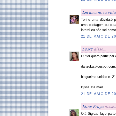
Em uma nova vida
Tenho uma dúvida,é p
uma postagem ou para c
lateral eu não sei como 
21 DE MAIO DE 20
DANY
disse...
Oi flor quero participa
danzoka.blogspot.com.
blogueiras unidas n. 2
Bjsss até mais
21 DE MAIO DE 20
Eline Fraga
disse..
Olá Siglea, faço parte