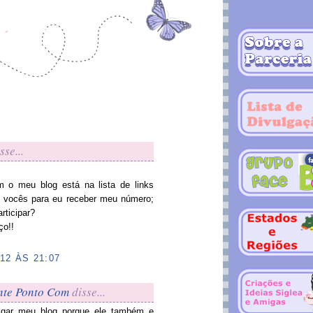
sse...
ém o meu blog está na lista de links
e vocês para eu receber meu número;
ticipar?
ço!!
12 ÀS 21:07
nte Ponto Com
disse...
ulgar meu blog porque ele também e