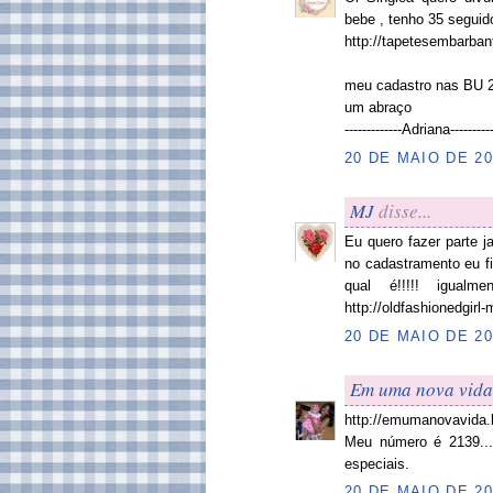
bebe , tenho 35 seguid
http://tapetesembarba
meu cadastro nas BU 
um abraço
-------------Adriana----------
20 DE MAIO DE 20
MJ
disse...
Eu quero fazer parte 
no cadastramento eu f
qual é!!!!! igual
http://oldfashionedgirl
20 DE MAIO DE 20
Em uma nova vida
http://emumanovavida.
Meu número é 2139...v
especiais.
20 DE MAIO DE 20