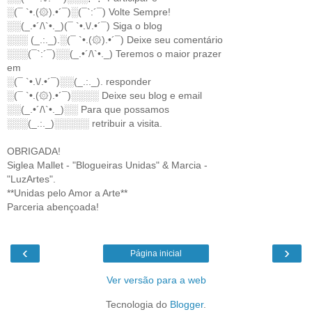
░(¯ `•.(۞).•´¯)░(¯`:´¯) Volte Sempre!
░░(_.•´/\`•._)(¯ `•.\/.•´¯) Siga o blog
░░░ (_.:._).░(¯ `•.(۞).•´¯) Deixe seu comentário
░░░(¯`:´¯)░░(_.•´/\`•._) Teremos o maior prazer
em
░(¯ `•.\/.•´¯)░░(_.:._). responder
░(¯ `•.(۞).•´¯)░░░░ Deixe seu blog e email
░░(_.•´/\`•._)░░ Para que possamos
░░░(_.:._)░░░░░ retribuir a visita.
OBRIGADA!
Siglea Mallet - "Blogueiras Unidas" & Marcia -
"LuzArtes".
**Unidas pelo Amor a Arte**
Parceria abençoada!
‹
›
Página inicial
Ver versão para a web
Tecnologia do
Blogger
.