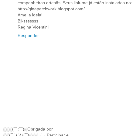
companheiras artesãs. Seus link-me já estão instalados no:
http://ginapatchwork.blogspot.com/
Amei a idéia!
Bjksssssss
Regina Vicentini
Responder
░░░(¯`:´¯)░Obrigada por
░░(¯ `•.\/.•´¯)░░░⋰⋰Participar e