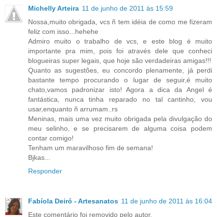
Michelly Arteira
11 de junho de 2011 às 15:59
Nossa,muito obrigada, vcs ñ tem idéia de como me fizeram
feliz com isso...hehehe
Admiro muito o trabalho de vcs, e este blog é muito
importante pra mim, pois foi através dele que conheci
blogueiras super legais, que hoje são verdadeiras amigas!!!
Quanto as sugestões, eu concordo plenamente, já perdi
bastante tempo procurando o lugar de seguir,é muito
chato,vamos padronizar isto! Agora a dica da Angel é
fantástica, nunca tinha reparado no tal cantinho, vou
usar,enquanto ñ arrumam..rs
Meninas, mais uma vez muito obrigada pela divulgação do
meu selinho, e se precisarem de alguma coisa podem
contar comigo!
Tenham um maravilhoso fim de semana!
Bjkas...
Responder
Fabíola Deiró - Artesanatos
11 de junho de 2011 às 16:04
Este comentário foi removido pelo autor.