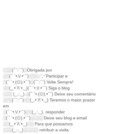
░░░(¯`:´¯)░Obrigada por
░░(¯ `•.\/.•´¯)░░░⋰⋰Participar e
░(¯ `•.(۞).•´¯)░(¯`:´¯) Volte Sempre!
░░(_.•´/\`•._)(¯ `•.\/.•´¯) Siga o blog
░░░ (_.:._).░(¯ `•.(۞).•´¯) Deixe seu comentário
░░░(¯`:´¯)░░(_.•´/\`•._) Teremos o maior prazer
em
░(¯ `•.\/.•´¯)░░(_.:._). responder
░(¯ `•.(۞).•´¯)░░░░ Deixe seu blog e email
░░(_.•´/\`•._)░░ Para que possamos
░░░(_.:._)░░░░░ retribuir a visita.