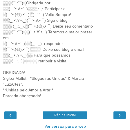
░░░(¯`:´¯)░Obrigada por
░░(¯ `•.\/.•´¯)░░░⋰⋰Participar e
░(¯ `•.(۞).•´¯)░(¯`:´¯) Volte Sempre!
░░(_.•´/\`•._)(¯ `•.\/.•´¯) Siga o blog
░░░ (_.:._).░(¯ `•.(۞).•´¯) Deixe seu comentário
░░░(¯`:´¯)░░(_.•´/\`•._) Teremos o maior prazer
em
░(¯ `•.\/.•´¯)░░(_.:._). responder
░(¯ `•.(۞).•´¯)░░░░ Deixe seu blog e email
░░(_.•´/\`•._)░░ Para que possamos
░░░(_.:._)░░░░░ retribuir a visita.
OBRIGADA!
Siglea Mallet - "Blogueiras Unidas" & Marcia -
"LuzArtes".
**Unidas pelo Amor a Arte**
Parceria abençoada!
‹
›
Página inicial
Ver versão para a web